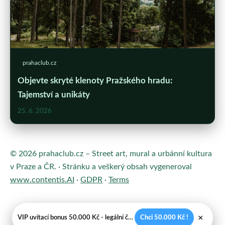
prahaclub.cz
Objevte skryté klenoty Pražského hradu:
Tajemství a unikáty
25. 6. 2026
© 2026 prahaclub.cz – Street art, mural a urbánní kultura
v Praze a ČR. · Stránku a veškerý obsah vygeneroval
www.contentis.AI
·
GDPR
·
Terms
×
VIP uvítací bonus 50.000 Kč - legální české kasíno
Chci 50.000 Kč !