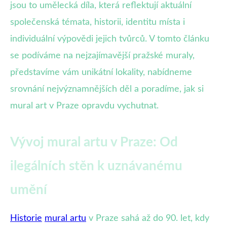
jsou to umělecká díla, která reflektují aktuální
společenská témata, historii, identitu místa i
individuální výpovědi jejich tvůrců. V tomto článku
se podíváme na nejzajímavější pražské muraly,
představíme vám unikátní lokality, nabídneme
srovnání nejvýznamnějších děl a poradíme, jak si
mural art v Praze opravdu vychutnat.
Vývoj mural artu v Praze: Od
ilegálních stěn k uznávanému
umění
Historie
mural artu
v Praze sahá až do 90. let, kdy