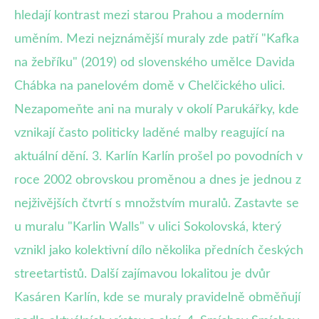
hledají kontrast mezi starou Prahou a moderním
uměním. Mezi nejznámější muraly zde patří "Kafka
na žebříku" (2019) od slovenského umělce Davida
Chábka na panelovém domě v Chelčického ulici.
Nezapomeňte ani na muraly v okolí Parukářky, kde
vznikají často politicky laděné malby reagující na
aktuální dění. 3. Karlín Karlín prošel po povodních v
roce 2002 obrovskou proměnou a dnes je jednou z
nejživějších čtvrtí s množstvím muralů. Zastavte se
u muralu "Karlin Walls" v ulici Sokolovská, který
vznikl jako kolektivní dílo několika předních českých
streetartistů. Další zajímavou lokalitou je dvůr
Kasáren Karlín, kde se muraly pravidelně obměňují