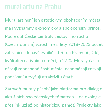
mural artu na Prahu
Mural art není jen estetickým obohacením města,
má i významný ekonomický a společenský přínos.
Podle dat České centrály cestovního ruchu
(CzechTourism) vzrostl mezi lety 2018–2023 počet
zahraničních návštěvníků, kteří do Prahy přijíždějí
kvůli alternativnímu umění, o 27 %. Muraly často
oživují zanedbané části města, napomáhají rozvoji
podnikání a zvyšují atraktivitu čtvrtí.
Zároveň muraly působí jako platforma pro dialog o
aktuálních společenských tématech – od ekologie
přes inkluzi až po historickou paměť. Projekty jako