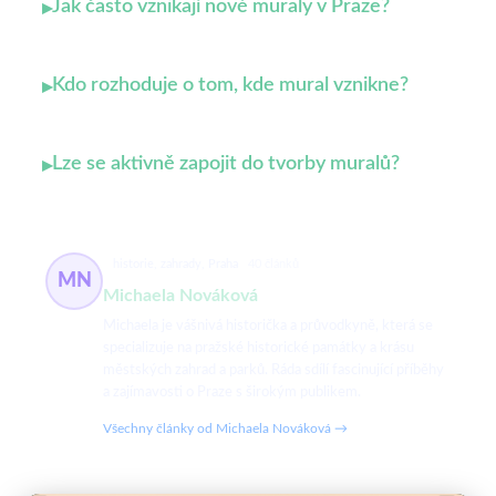
Jak často vznikají nové muraly v Praze?
▸
Kdo rozhoduje o tom, kde mural vznikne?
▸
Lze se aktivně zapojit do tvorby muralů?
▸
historie, zahrady, Praha
40 článků
MN
Michaela Nováková
Michaela je vášnivá historička a průvodkyně, která se
specializuje na pražské historické památky a krásu
městských zahrad a parků. Ráda sdílí fascinující příběhy
a zajímavosti o Praze s širokým publikem.
Všechny články od Michaela Nováková →