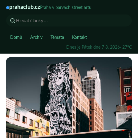
prahaclub.cz
Praha v barvách street artu
Domů
Archiv
Témata
Kontakt
Dnes je Pátek dne 7 8. 2026
· 27°C