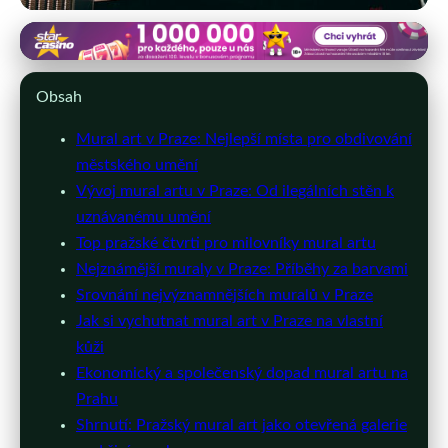
prahaclub.cz
Pražské Muraly: Umění, Které
Obsah
Proměňuje Město
Mural art v Praze: Nejlepší místa pro obdivování
městského umění
17. 3. 2026
· 10 min čtení · Autor: Michaela Nováková
Vývoj mural artu v Praze: Od ilegálních stěn k
uznávanému umění
Top pražské čtvrti pro milovníky mural artu
Nejznámější muraly v Praze: Příběhy za barvami
Srovnání nejvýznamnějších muralů v Praze
Jak si vychutnat mural art v Praze na vlastní
kůži
Ekonomický a společenský dopad mural artu na
Prahu
Shrnutí: Pražský mural art jako otevřená galerie