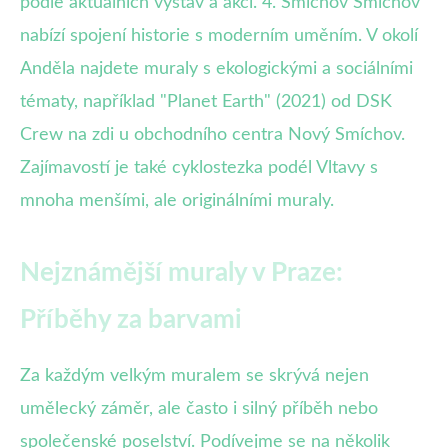
podle aktuálních výstav a akcí. 4. Smíchov Smíchov
nabízí spojení historie s moderním uměním. V okolí
Anděla najdete muraly s ekologickými a sociálními
tématy, například "Planet Earth" (2021) od DSK
Crew na zdi u obchodního centra Nový Smíchov.
Zajímavostí je také cyklostezka podél Vltavy s
mnoha menšími, ale originálními muraly.
Nejznámější muraly v Praze:
Příběhy za barvami
Za každým velkým muralem se skrývá nejen
umělecký záměr, ale často i silný příběh nebo
společenské poselství. Podívejme se na několik