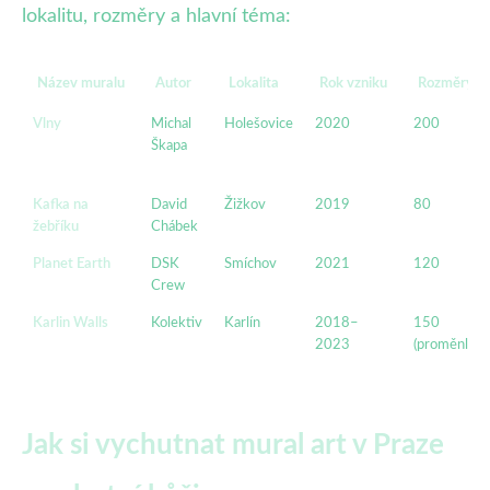
lokalitu, rozměry a hlavní téma:
Název muralu
Autor
Lokalita
Rok vzniku
Rozměry (m
Vlny
Michal
Holešovice
2020
200
Škapa
Kafka na
David
Žižkov
2019
80
žebříku
Chábek
Planet Earth
DSK
Smíchov
2021
120
Crew
Karlin Walls
Kolektiv
Karlín
2018–
150
2023
(proměnlivé)
Jak si vychutnat mural art v Praze