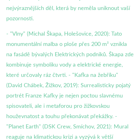
nejvýraznějších děl, která by neměla uniknout vaší
pozornosti.
- "Vlny" (Michal Škapa, Holešovice, 2020): Tato
monumentální malba o ploše přes 200 m² vznikla
na fasádě bývalých Elektrických podniků. Škapa zde
kombinuje symboliku vody a elektrické energie,
které určovaly ráz čtvrti. - "Kafka na žebříku"
(David Chábek, Žižkov, 2019): Surrealisticky pojatý
portrét Franze Kafky je nejen poctou slavnému
spisovateli, ale i metaforou pro žižkovskou
houževnatost a touhu překonávat překážky. -
"Planet Earth" (DSK Crew, Smíchov, 2021): Mural
reaguje na klimatickou krizi a vyzývá k větší