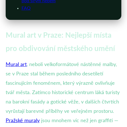
pod širým nebem
FAQ
Mural art v Praze: Nejlepší místa
pro obdivování městského umění
Mural art
, neboli velkoformátové nástěnné malby,
se v Praze stal během posledního desetiletí
fascinujícím fenoménem, který výrazně ovlivňuje
tvář města. Zatímco historické centrum láká turisty
na barokní fasády a gotické věže, v dalších čtvrtích
vyrůstají barevné příběhy ve veřejném prostoru.
Pražské muraly
jsou mnohem víc než jen graffiti —