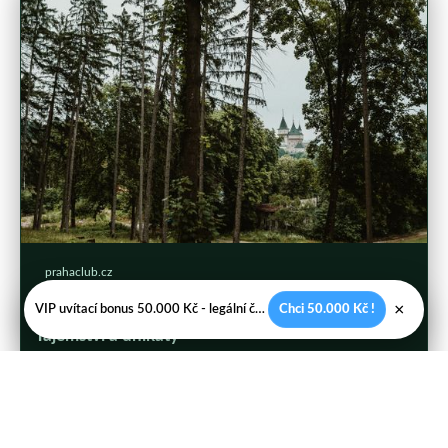
prahaclub.cz
Objevte skryté klenoty Pražského hradu:
×
VIP uvítací bonus 50.000 Kč - legální české kasíno
Chci 50.000 Kč !
Tajemství a unikáty
25. 6. 2026