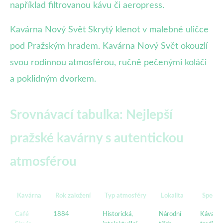
například filtrovanou kávu či aeropress.
Kavárna Nový Svět Skrytý klenot v malebné uličce
pod Pražským hradem. Kavárna Nový Svět okouzlí
svou rodinnou atmosférou, ručně pečenými koláči
a poklidným dvorkem.
Srovnávací tabulka: Nejlepší
pražské kavárny s autentickou
atmosférou
Kavárna
Rok založení
Typ atmosféry
Lokalita
Special
Café
1884
Historická,
Národní
Káva,