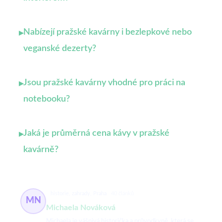
Nabízejí pražské kavárny i bezlepkové nebo
▸
veganské dezerty?
Jsou pražské kavárny vhodné pro práci na
▸
notebooku?
Jaká je průměrná cena kávy v pražské
▸
kavárně?
historie, zahrady, Praha
40 článků
MN
Michaela Nováková
Michaela je vášnivá historička a průvodkyně, která se