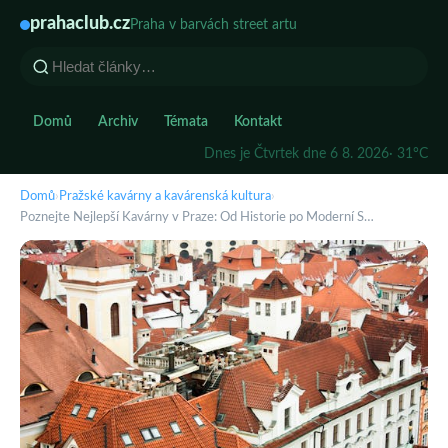
prahaclub.cz
Praha v barvách street artu
Domů
Archiv
Témata
Kontakt
Dnes je Čtvrtek dne 6 8. 2026
· 31°C
Domů
›
Pražské kavárny a kavárenská kultura
›
Poznejte Nejlepší Kavárny v Praze: Od Historie po Moderní S…