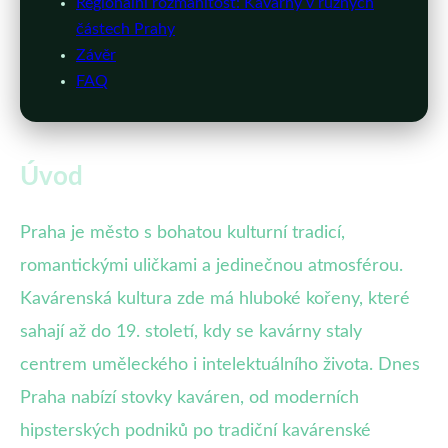
Regionální rozmanitost: Kavárny v různých
částech Prahy
Závěr
FAQ
Úvod
Praha je město s bohatou kulturní tradicí,
romantickými uličkami a jedinečnou atmosférou.
Kavárenská kultura zde má hluboké kořeny, které
sahají až do 19. století, kdy se kavárny staly
centrem uměleckého i intelektuálního života. Dnes
Praha nabízí stovky kaváren, od moderních
hipsterských podniků po tradiční kavárenské