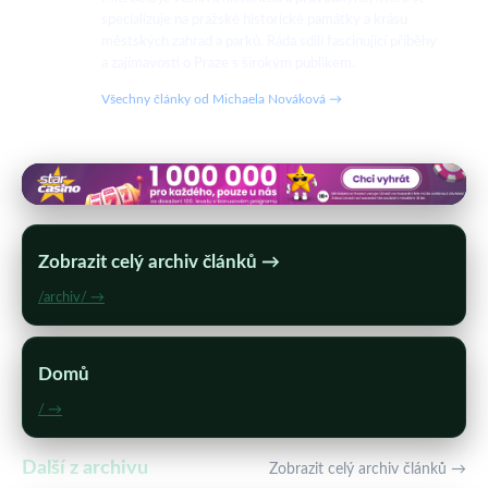
specializuje na pražské historické památky a krásu
městských zahrad a parků. Ráda sdílí fascinující příběhy
a zajímavosti o Praze s širokým publikem.
Všechny články od Michaela Nováková →
Zobrazit celý archiv článků →
/archiv/ →
Domů
/ →
Další z archivu
Zobrazit celý archiv článků →