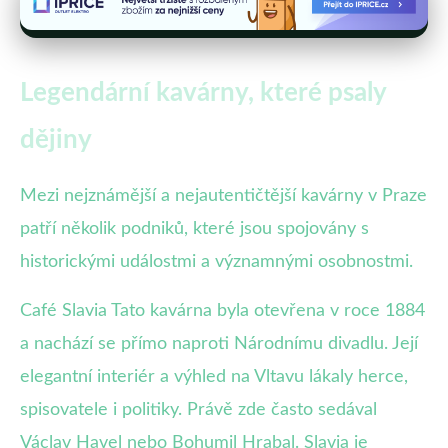
Legendární kavárny, které psaly
dějiny
Mezi nejznámější a nejautentičtější kavárny v Praze
patří několik podniků, které jsou spojovány s
historickými událostmi a významnými osobnostmi.
Café Slavia Tato kavárna byla otevřena v roce 1884
a nachází se přímo naproti Národnímu divadlu. Její
elegantní interiér a výhled na Vltavu lákaly herce,
spisovatele i politiky. Právě zde často sedával
Václav Havel nebo Bohumil Hrabal. Slavia je