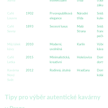
Slavia
intelektuální
třída
tradiční
zákusky
Café
1902
Prvorepubliková
Národní
Snídaně
Louvre
elegance
třída
kuleční
Café
1893
Secesní luxus
Malá
Snídaně
Savoy
Strana
francou
pečivo
Můj šálek
2010
Moderní,
Karlín
Výběro
kávy
uvolněná
káva
Café
2015
Minimalistická,
Holešovice
Domácí
Letka
kreativní
dorty
Kavárna
2012
Rodinná, útulná
Hradčany
Domácí
Nový
koláče
Svět
Tipy pro výběr autentické kavárny