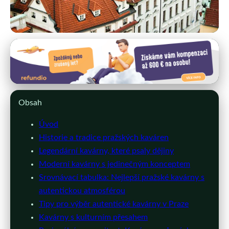
Pražské kavárny a kavárenská kultura
Poznejte Nejlepší Kavárny v Praze:
Od Historie po Moderní Styl
Obsah
27. 2. 2026
· 10 min čtení · Autor: Michaela Nováková
Úvod
Historie a tradice pražských kaváren
Legendární kavárny, které psaly dějiny
Moderní kavárny s jedinečným konceptem
Srovnávací tabulka: Nejlepší pražské kavárny s
autentickou atmosférou
Tipy pro výběr autentické kavárny v Praze
Kavárny s kulturním přesahem