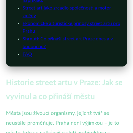
například:
Street art jako zrcadlo společnosti a motor
změny
Ekonomické a turistické přínosy street artu pro
Prahu
Shrnutí: Co přináší street art Praze dnes a v
budoucnu?
FAQ
Historie street artu v Praze: Jak se
vyvinul a co přináší městu
Města jsou živoucí organismy, jejichž tvář se
neustále proměňuje. Praha není výjimkou – je to