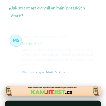
Jak street art ovlivnil vnímání pražských
▸
čtvrtí?
umění, kultura, gastronomie
55 článků
MŠ
Martin Šmíd
Martin je kulturní nadšenec a gurmán, který se věnuje
umění, kultuře a gastronomii v Praze. S vášní objevuje
místní umělecké scény a nejlepší vinárny a restaurace
ve městě.
Všechny články od Martin Šmíd →