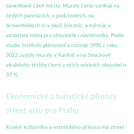
zanedbané části města. Muraly často vznikají na
šedých panelácích, v podchodech, na
brownfieldech či v okolí železnic, a mění je v
atraktivní místa pro obyvatele i návštěvníky. Podle
studie Institutu plánování a rozvoje (IPR) z roku
2022 zvýšily muraly v Karlíně a na Smíchově
atraktivitu těchto čtvrtí v očích místních obyvatel o
37 %.
Ekonomické a turistické přínosy
street artu pro Prahu
Kromě kulturního a estetického přínosu má street