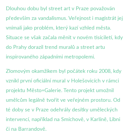
Dlouhou dobu byl street art v Praze považován
především za vandalismus. Veřejnost i magistrát jej
vnímali jako problém, který kazí vzhled města.
Situace se však začala měnit v novém tisíciletí, kdy
do Prahy dorazil trend muralů a street artu
inspirovaného západními metropolemi.
Zlomovým okamžikem byl počátek roku 2008, kdy
vznikl první oficiální mural v Holešovicích v rámci
projektu Město=Galerie. Tento projekt umožnil
umělcům legálně tvořit ve veřejném prostoru. Od
té doby se v Praze odehrály desítky uměleckých
intervencí, například na Smíchově, v Karlíně, Libni
či na Barrandově.