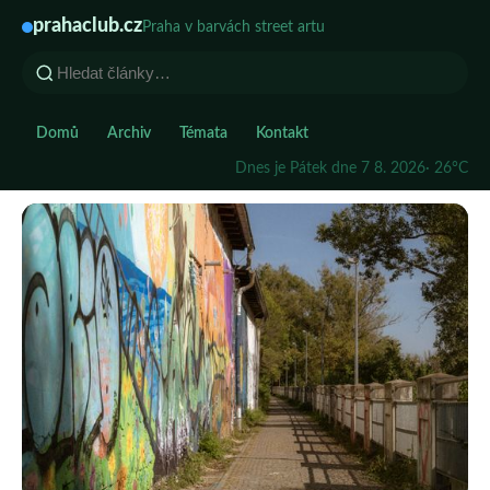
prahaclub.cz
Praha v barvách street artu
Domů
Archiv
Témata
Kontakt
Dnes je Pátek dne 7 8. 2026
· 26°C