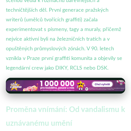
scénou vedla k rozmachu barevnějších a
techničtějších děl. První generace pražských
writerů (umělců tvořících graffiti) začala
experimentovat s písmeny, tagy a muraly, přičemž
nejvíce aktivní byli na železničních tratích a v
opuštěných průmyslových zónách. V 90. letech
vznikla v Praze první graffiti komunita a objevily se
legendární crew jako DIKY, RCLS nebo DSK.
Proměna vnímání: Od vandalismu k
uznávanému umění