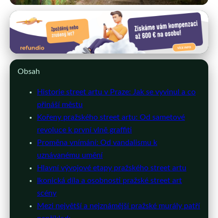
prahaclub.cz
Pražský Street Art: Od Protestu k
Uznání a Turistické Atrakci
Obsah
3. 7. 2026
· 10 min čtení · Autor: Martin Šmíd
Historie street artu v Praze: Jak se vyvinul a co
přináší městu
Kořeny pražského street artu: Od sametové
revoluce k první vlně graffiti
Proměna vnímání: Od vandalismu k
uznávanému umění
Hlavní vývojové etapy pražského street artu
Ikonická díla a osobnosti pražské street art
scény
Mezi největší a nejznámější pražské murály patří