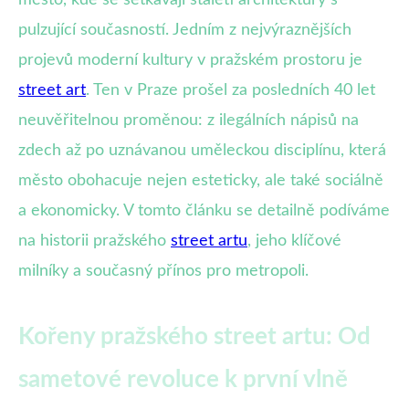
město, kde se setkávají staletí architektury s
pulzující současností. Jedním z nejvýraznějších
projevů moderní kultury v pražském prostoru je
street art
. Ten v Praze prošel za posledních 40 let
neuvěřitelnou proměnou: z ilegálních nápisů na
zdech až po uznávanou uměleckou disciplínu, která
město obohacuje nejen esteticky, ale také sociálně
a ekonomicky. V tomto článku se detailně podíváme
na historii pražského
street artu
, jeho klíčové
milníky a současný přínos pro metropoli.
Kořeny pražského street artu: Od
sametové revoluce k první vlně