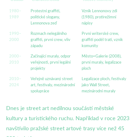
1980–
Protestní graffiti,
Vznik Lennonovy zdi
1989
politické slogany,
(1980), protirežimní
Lennonova zeď
nápisy
1990–
Rozmach nelegálního
První writerské crew,
2000
graffiti, první crew, vliv
graffiti podél tratí, vznik
západu
komunity
2000–
Začínající muraly, odpor
Město=Galerie (2008),
2010
veřejnosti, první legální
první muraly, legalizace
projekty
ploch
2010–
Veřejně uznávaný street
Legalizace ploch, festivaly
2024
art, festivaly, mezinárodní
jako Wall Street,
spolupráce
mezinárodní muraly
Dnes je street art nedílnou součástí městské
kultury a turistického ruchu. Například v roce 2023
navštívilo pražské street artové trasy více než 45