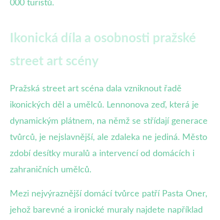
000 turistů.
Ikonická díla a osobnosti pražské
street art scény
Pražská street art scéna dala vzniknout řadě
ikonických děl a umělců. Lennonova zeď, která je
dynamickým plátnem, na němž se střídají generace
tvůrců, je nejslavnější, ale zdaleka ne jediná. Město
zdobí desítky muralů a intervencí od domácích i
zahraničních umělců.
Mezi nejvýraznější domácí tvůrce patří Pasta Oner,
jehož barevné a ironické muraly najdete například