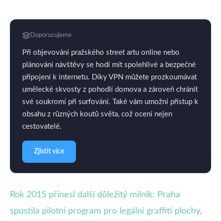
Doporucujeme
Při objevování pražského street artu online nebo
plánování návštěvy se hodí mít spolehlivé a bezpečné
připojení k internetu. Díky VPN můžete prozkoumávat
umělecké skvosty z pohodlí domova a zároveň chránit
své soukromí při surfování. Také vám umožní přístup k
obsahu z různých koutů světa, což ocení nejen
cestovatelé.
Zjistit více
Rok 2015 přinesl další důležitý milník: Praha
spustila pilotní program pro legální graffiti plochy,