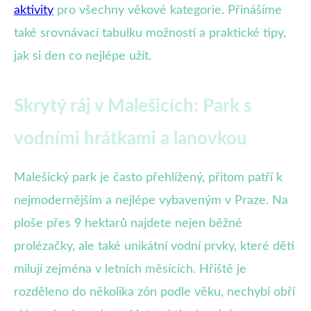
aktivity
pro všechny věkové kategorie. Přinášíme
také srovnávací tabulku možností a praktické tipy,
jak si den co nejlépe užít.
Skrytý ráj v Malešicích: Park s
vodními hrátkami a lanovkou
Malešický park je často přehlížený, přitom patří k
nejmodernějším a nejlépe vybaveným v Praze. Na
ploše přes 9 hektarů najdete nejen běžné
prolézačky, ale také unikátní vodní prvky, které děti
milují zejména v letních měsících. Hřiště je
rozděleno do několika zón podle věku, nechybí obří