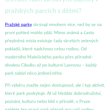
pražských parcích s dětmi?
Pražské parky
skrývají mnohem více, než by se na
první pohled mohlo zdát. Mimo známá a často
přeplněná místa existuje řada skrytých zelených
pokladů, které nadchnou celou rodinu. Od
moderního Malešického parku přes přírodně-
divokou Cibulku až po kulturní Lannovu – každý
park nabízí něco jedinečného.
Při výběru zvažte nejen dostupnost, ale i typ aktivit,
které park poskytuje. Ať už hledáte dobrodružství,
poznání, kulturu nebo klid v přírodě, v Praze
najdete ten pravý park přesně pro vaši rodinu.