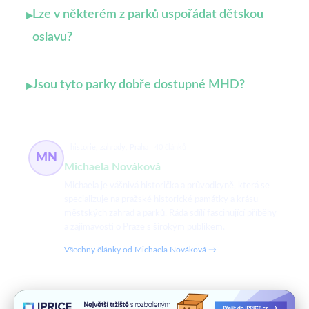
Lze v některém z parků uspořádat dětskou
▸
oslavu?
Jsou tyto parky dobře dostupné MHD?
▸
historie, zahrady, Praha
40 článků
MN
Michaela Nováková
Michaela je vášnivá historička a průvodkyně, která se
specializuje na pražské historické památky a krásu
městských zahrad a parků. Ráda sdílí fascinující příběhy
a zajímavosti o Praze s širokým publikem.
Všechny články od Michaela Nováková →