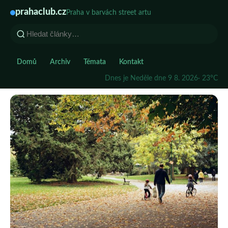
prahaclub.cz
Praha v barvách street artu
Domů
Archiv
Témata
Kontakt
Dnes je Neděle dne 9 8. 2026
· 23°C