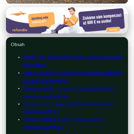
prahaclub.cz
Pražské Tajné Parky: Únik Pro
Rodiny s Dětmi a Více!
Obsah
16. 5. 2026
· 10 min čtení · Autor: Michaela Nováková
Skrytý ráj v Malešicích: Park s vodními hrátkami
a lanovkou
Park Přátelství na Proseku: Interaktivní stezka a
botanické překvapení
Divoká příroda na dosah: Lesopark Cibulka s
tajemnou rozhlednou
Kouzlo starých sadů: Vršovický Eden a jeho
pohádkové hřiště
Kulturní zážitky a relax: Park Lannova s
výhledem na Vltavu