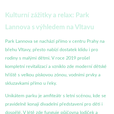
Kulturní zážitky a relax: Park
Lannova s výhledem na Vltavu
Park Lannova se nachází přímo v centru Prahy na
břehu Vltavy, přesto nabízí dostatek klidu i pro
rodiny s malými dětmi. V roce 2019 prošel
kompletní revitalizací a vzniklo zde moderní dětské
hřiště s velkou pískovou zónou, vodními prvky a
skluzavkami přímo u řeky.
Unikátem parku je amfiteátr s letní scénou, kde se
pravidelně konají divadelní představení pro děti i
dospělé. V létě zde funguje půjčovna lodiček a