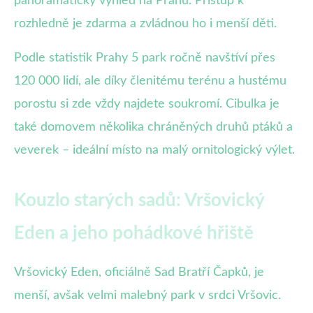
panoramatický výhled na Prahu. Přístup k
rozhledně je zdarma a zvládnou ho i menší děti.
Podle statistik Prahy 5 park ročně navštíví přes
120 000 lidí, ale díky členitému terénu a hustému
porostu si zde vždy najdete soukromí. Cibulka je
také domovem několika chráněných druhů ptáků a
veverek – ideální místo na malý ornitologický výlet.
Kouzlo starých sadů: Vršovický
Eden a jeho pohádkové hřiště
Vršovický Eden, oficiálně Sad Bratří Čapků, je
menší, avšak velmi malebný park v srdci Vršovic.