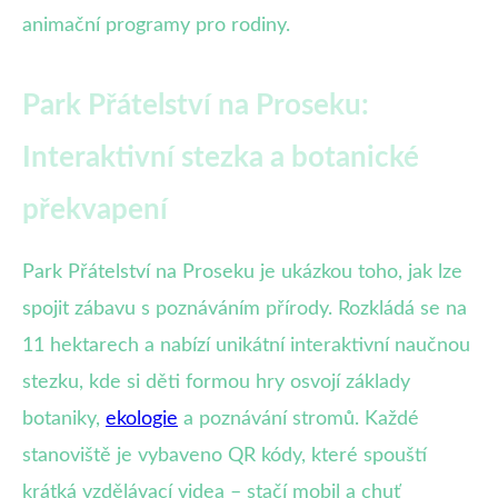
animační programy pro rodiny.
Park Přátelství na Proseku:
Interaktivní stezka a botanické
překvapení
Park Přátelství na Proseku je ukázkou toho, jak lze
spojit zábavu s poznáváním přírody. Rozkládá se na
11 hektarech a nabízí unikátní interaktivní naučnou
stezku, kde si děti formou hry osvojí základy
botaniky,
ekologie
a poznávání stromů. Každé
stanoviště je vybaveno QR kódy, které spouští
krátká vzdělávací videa – stačí mobil a chuť