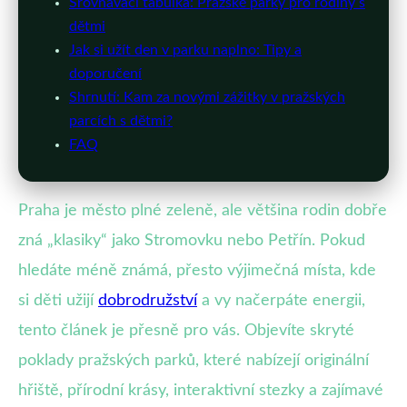
Srovnávací tabulka: Pražské parky pro rodiny s
dětmi
Jak si užít den v parku naplno: Tipy a
doporučení
Shrnutí: Kam za novými zážitky v pražských
parcích s dětmi?
FAQ
Praha je město plné zeleně, ale většina rodin dobře
zná „klasiky“ jako Stromovku nebo Petřín. Pokud
hledáte méně známá, přesto výjimečná místa, kde
si děti užijí
dobrodružství
a vy načerpáte energii,
tento článek je přesně pro vás. Objevíte skryté
poklady pražských parků, které nabízejí originální
hřiště, přírodní krásy, interaktivní stezky a zajímavé