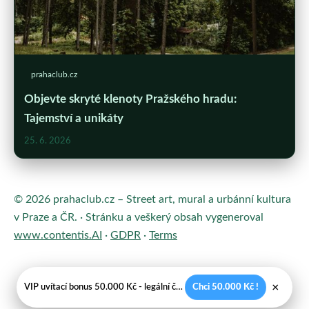
prahaclub.cz
Objevte skryté klenoty Pražského hradu:
Tajemství a unikáty
25. 6. 2026
© 2026 prahaclub.cz – Street art, mural a urbánní kultura
v Praze a ČR. · Stránku a veškerý obsah vygeneroval
www.contentis.AI
·
GDPR
·
Terms
×
VIP uvítací bonus 50.000 Kč - legální české kasíno
Chci 50.000 Kč !