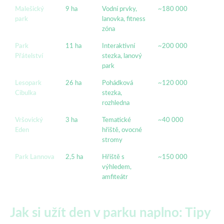
Malešický
9 ha
Vodní prvky,
~180 000
park
lanovka, fitness
zóna
Park
11 ha
Interaktivní
~200 000
Přátelství
stezka, lanový
park
Lesopark
26 ha
Pohádková
~120 000
Cibulka
stezka,
rozhledna
Vršovický
3 ha
Tematické
~40 000
Eden
hřiště, ovocné
stromy
Park Lannova
2,5 ha
Hřiště s
~150 000
výhledem,
amfiteátr
Jak si užít den v parku naplno: Tipy