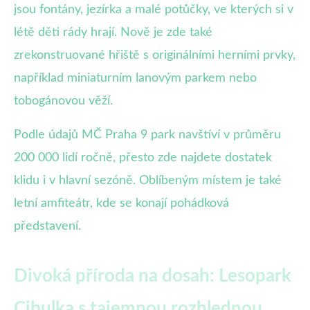
jsou fontány, jezírka a malé potůčky, ve kterých si v
létě děti rády hrají. Nově je zde také
zrekonstruované hřiště s originálními herními prvky,
například miniaturním lanovým parkem nebo
tobogánovou věží.
Podle údajů MČ Praha 9 park navštíví v průměru
200 000 lidí ročně, přesto zde najdete dostatek
klidu i v hlavní sezóně. Oblíbeným místem je také
letní amfiteátr, kde se konají pohádková
představení.
Divoká příroda na dosah: Lesopark
Cibulka s tajemnou rozhlednou