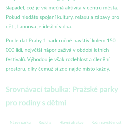
šlapadel, což je výjimečná aktivita v centru města.
Pokud hledáte spojení kultury, relaxu a zábavy pro
děti, Lannova je ideální volba.
Podle dat Prahy 1 park ročně navštíví kolem 150
000 lidí, největší nápor zažívá v období letních
festivalů. Výhodou je však rozlehlost a členění
prostoru, díky čemuž si zde najde místo každý.
Srovnávací tabulka: Pražské parky
pro rodiny s dětmi
Název parku
Rozloha
Hlavní atrakce
Roční návštěvnost