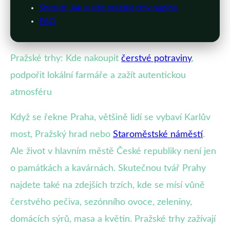
Shrnutí: Jak si užít pražské trhy naplno
FAQ
Pražské trhy: Kde nakoupit
čerstvé potraviny
,
podpořit lokální farmáře a zažít autentickou
atmosféru
Když se řekne Praha, většině lidí se vybaví Karlův
most, Pražský hrad nebo
Staroměstské náměstí
.
Ale život v hlavním městě České republiky není jen
o památkách a kavárnách. Skutečnou tvář Prahy
najdete také na zdejších trzích, kde se mísí vůně
čerstvého pečiva, sezónního ovoce, zeleniny,
domácích sýrů, masa a květin. Pražské trhy zažívají