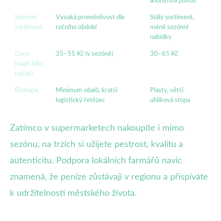
anonymní původ
Sezónní
Vysoká proměnlivost dle
Stálý sortiment,
sortiment
ročního období
méně sezónní
nabídky
Cena
35–55 Kč (v sezóně)
30–65 Kč
(např. kilo
rajčat)
Ekologie
Minimum obalů, kratší
Plasty, větší
logistický řetězec
uhlíková stopa
Zatímco v supermarketech nakoupíte i mimo
sezónu, na trzích si užijete pestrost, kvalitu a
autenticitu. Podpora lokálních farmářů navíc
znamená, že peníze zůstávají v regionu a přispíváte
k udržitelnosti městského života.