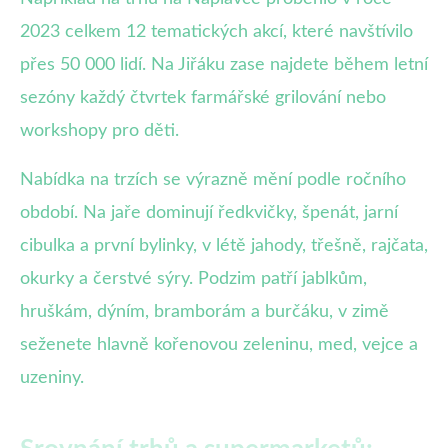
2023 celkem 12 tematických akcí, které navštívilo
přes 50 000 lidí. Na Jiřáku zase najdete během letní
sezóny každý čtvrtek farmářské grilování nebo
workshopy pro děti.
Nabídka na trzích se výrazně mění podle ročního
období. Na jaře dominují ředkvičky, špenát, jarní
cibulka a první bylinky, v létě jahody, třešně, rajčata,
okurky a čerstvé sýry. Podzim patří jablkům,
hruškám, dýním, bramborám a burčáku, v zimě
seženete hlavně kořenovou zeleninu, med, vejce a
uzeniny.