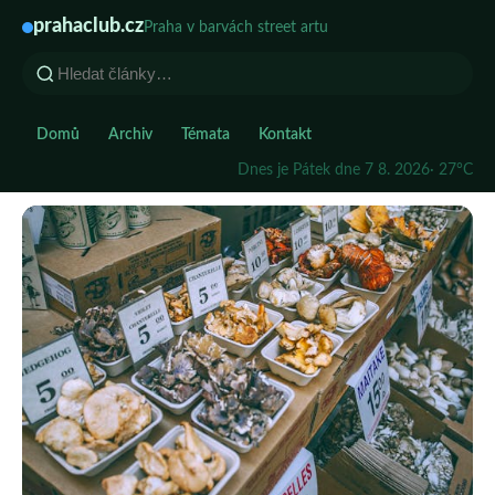
prahaclub.cz
Praha v barvách street artu
Domů
Archiv
Témata
Kontakt
Dnes je Pátek dne 7 8. 2026
· 27°C