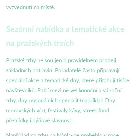
vyzvednutí na místě.
Sezónní nabídka a tematické akce
na pražských trzích
Pražské trhy nejsou jen o pravidelném prodeji
základních potravin. Pořadatelé často připravují
speciální akce a tematické dny, které přitahují tisíce
návštěvníků. Patří mezi ně velikonoční a vánoční
trhy, dny regionálních specialit (například Dny
moravských vín), festivaly kávy, street food
přehlídky i dýňové slavnosti.
Například na trhu na Náplavce proběhlo v roce