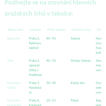
Podívejte se na srovnání hlavních
pražských trhů v tabulce:
Název trhu
Lokalita
Počet stánků
Otevírací dny
Zaměř
Náplavka
Praha 2,
80–90
Sobota
Farmářs
Rašínovo
street
nábřeží
food,
kultura
Jiřák
Praha 3,
40–50
Středa–Sobota
Farmářs
náměstí
řemesl
Jiřího z
výrobk
Poděbrad
Havelské
Praha 1,
30–40
Každý den
Ovoce,
tržiště
Havelská
zelenin
ul.
suvený
Karlínské
Praha 8,
20–25
Pátek
Regioná
farmářské
Karlínské
potravi