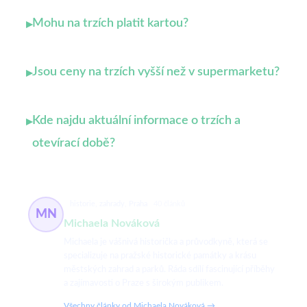
Mohu na trzích platit kartou?
▸
Jsou ceny na trzích vyšší než v supermarketu?
▸
Kde najdu aktuální informace o trzích a
▸
otevírací době?
historie, zahrady, Praha
40 článků
MN
Michaela Nováková
Michaela je vášnivá historička a průvodkyně, která se
specializuje na pražské historické památky a krásu
městských zahrad a parků. Ráda sdílí fascinující příběhy
a zajímavosti o Praze s širokým publikem.
Všechny články od Michaela Nováková →