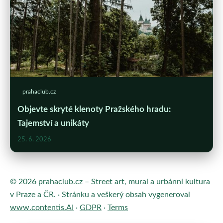
prahaclub.cz
Objevte skryté klenoty Pražského hradu:
Tajemství a unikáty
25. 6. 2026
© 2026 prahaclub.cz – Street art, mural a urbánní kultura
v Praze a ČR. · Stránku a veškerý obsah vygeneroval
www.contentis.AI
·
GDPR
·
Terms