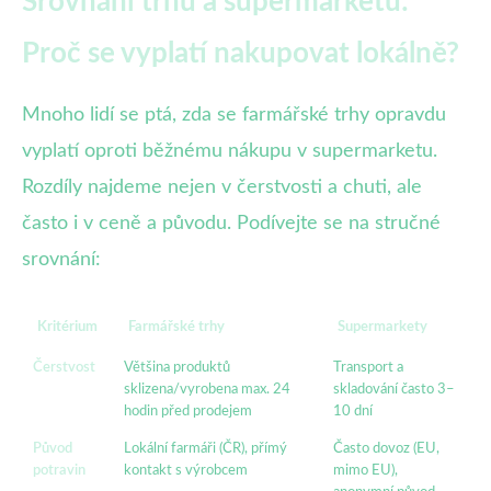
Srovnání trhů a supermarketů:
Proč se vyplatí nakupovat lokálně?
Mnoho lidí se ptá, zda se farmářské trhy opravdu
vyplatí oproti běžnému nákupu v supermarketu.
Rozdíly najdeme nejen v čerstvosti a chuti, ale
často i v ceně a původu. Podívejte se na stručné
srovnání:
Kritérium
Farmářské trhy
Supermarkety
Čerstvost
Většina produktů
Transport a
sklizena/vyrobena max. 24
skladování často 3–
hodin před prodejem
10 dní
Původ
Lokální farmáři (ČR), přímý
Často dovoz (EU,
potravin
kontakt s výrobcem
mimo EU),