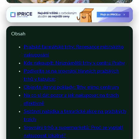
prahaclub.cz
Pražské Farmářské Trhy:
Obsah
Kulinářský Ráj a Lokální Produkty
Pražské farmářské trhy: Renesance městského
13. 3. 2026
· 11 min čtení · Autor: Michaela Nováková
nakupování
Kde nakoupit: Nejznámější trhy v centru Prahy
Podívejte se na srovnání hlavních pražských
trhů v tabulce:
Objevte skryté poklady: Trhy mimo centrum
Na co si dát pozor a jak nakupovat na trzích
efektivně
Sezónní nabídka a tematické akce na pražských
trzích
Srovnání trhů a supermarketů: Proč se vyplatí
nakupovat lokálně?