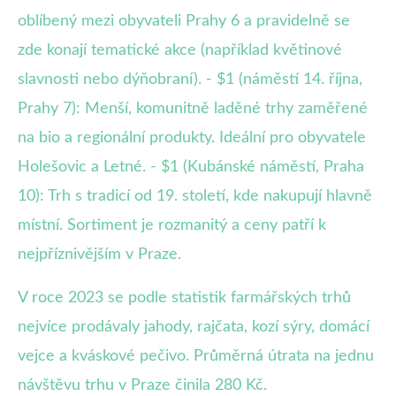
oblíbený mezi obyvateli Prahy 6 a pravidelně se
zde konají tematické akce (například květinové
slavnosti nebo dýňobraní). - $1 (náměstí 14. října,
Prahy 7): Menší, komunitně laděné trhy zaměřené
na bio a regionální produkty. Ideální pro obyvatele
Holešovic a Letné. - $1 (Kubánské náměstí, Praha
10): Trh s tradicí od 19. století, kde nakupují hlavně
místní. Sortiment je rozmanitý a ceny patří k
nejpříznivějším v Praze.
V roce 2023 se podle statistik farmářských trhů
nejvíce prodávaly jahody, rajčata, kozí sýry, domácí
vejce a kváskové pečivo. Průměrná útrata na jednu
návštěvu trhu v Praze činila 280 Kč.