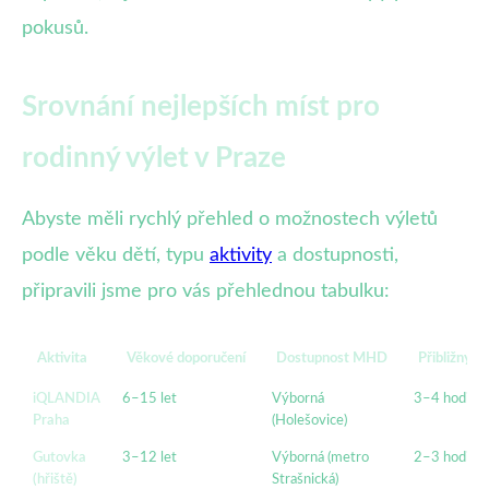
pokusů.
Srovnání nejlepších míst pro
rodinný výlet v Praze
Abyste měli rychlý přehled o možnostech výletů
podle věku dětí, typu
aktivity
a dostupnosti,
připravili jsme pro vás přehlednou tabulku:
Aktivita
Věkové doporučení
Dostupnost MHD
Přibližný č
iQLANDIA
6–15 let
Výborná
3–4 hodiny
Praha
(Holešovice)
Gutovka
3–12 let
Výborná (metro
2–3 hodiny
(hřiště)
Strašnická)