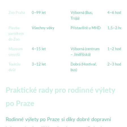
Zoo Praha
0–99 let
Výborná (Bus,
4–6 hodin
Troja)
Plavba
Všechny věky
Přístaviště u MHD
1,5–2 hodi
parníkem
do Zoo
Muzeum
4–15 let
Výborná (centrum
1–2 hodiny
smyslů
– Jindřišská)
Toulcův
3–12 let
Dobrá (Hostivař,
2–3 hodiny
dvůr
bus)
Praktické rady pro rodinné výlety
po Praze
Rodinné výlety po Praze si díky dobré dopravní