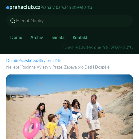
prahaclub.cz
Praha v barvách street artu
Domů
Archiv
Témata
Kontakt
Dnes je Čtvrtek dne 6 8. 2026
· 30°C
Domů
›
Pražské zážitky pro děti
›
Nejlepší Rodinné Výlety v Praze: Zábava pro Děti i Dospělé