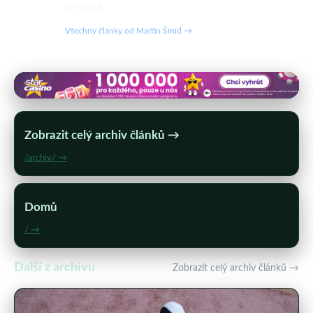
ve městě.
Všechny články od Martin Šmíd →
Zobrazit celý archiv článků →
/archiv/ →
Domů
/ →
Další z archivu
Zobrazit celý archiv článků →