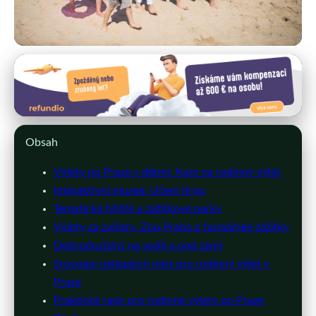
Pražské zážitky pro děti
Nejlepší Rodinné Výlety v Praze:
Zábava pro Děti i Dospělé
Obsah
27. 2. 2026
· 9 min čtení · Autor: Martin Šmíd
Výlety po Praze s dětmi: Kam na rodinný výlet
Interaktivní muzea: Učení hrou
Tematická hřiště a zážitkové parky
Výlety za zvířaty: Zoo Praha a farmářské zážitky
Dobrodružství na vodě a pod zemí
Srovnání nejlepších míst pro rodinný výlet v
Praze
Praktické rady pro rodinné výlety po Praze