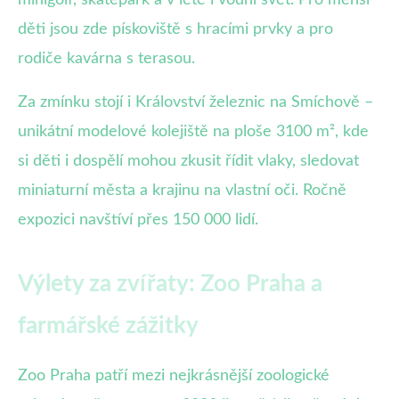
minigolf, skatepark a v létě i vodní svět. Pro menší
děti jsou zde pískoviště s hracími prvky a pro
rodiče kavárna s terasou.
Za zmínku stojí i Království železnic na Smíchově –
unikátní modelové kolejiště na ploše 3100 m², kde
si děti i dospělí mohou zkusit řídit vlaky, sledovat
miniaturní města a krajinu na vlastní oči. Ročně
expozici navštíví přes 150 000 lidí.
Výlety za zvířaty: Zoo Praha a
farmářské zážitky
Zoo Praha patří mezi nejkrásnější zoologické