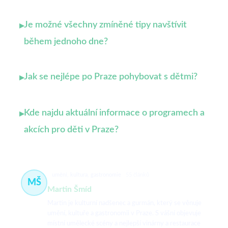
Je možné všechny zmíněné tipy navštívit
▸
během jednoho dne?
Jak se nejlépe po Praze pohybovat s dětmi?
▸
Kde najdu aktuální informace o programech a
▸
akcích pro děti v Praze?
umění, kultura, gastronomie
55 článků
MŠ
Martin Šmíd
Martin je kulturní nadšenec a gurmán, který se věnuje
umění, kultuře a gastronomii v Praze. S vášní objevuje
místní umělecké scény a nejlepší vinárny a restaurace