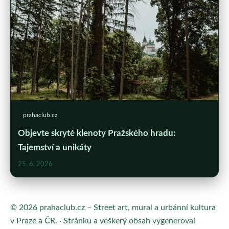
prahaclub.cz
Objevte skryté klenoty Pražského hradu:
Tajemství a unikáty
25. 6. 2026
© 2026 prahaclub.cz – Street art, mural a urbánní kultura
v Praze a ČR. · Stránku a veškerý obsah vygeneroval