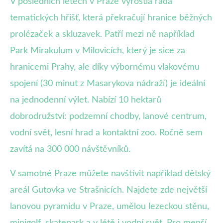
V posledních letech v Praze vyrostla řada
tematických hřišť, která překračují hranice běžných
prolézaček a skluzavek. Patří mezi ně například
Park Mirakulum v Milovicích, který je sice za
hranicemi Prahy, ale díky výbornému vlakovému
spojení (30 minut z Masarykova nádraží) je ideální
na jednodenní výlet. Nabízí 10 hektarů
dobrodružství: podzemní chodby, lanové centrum,
vodní svět, lesní hrad a kontaktní zoo. Ročně sem
zavítá na 300 000 návštěvníků.
V samotné Praze můžete navštívit například dětský
areál Gutovka ve Strašnicích. Najdete zde největší
lanovou pyramidu v Praze, umělou lezeckou stěnu,