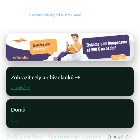
ve městě.
Všechny články od Martin Šmíd →
Zobrazit celý archiv článků →
/archiv/ →
Domů
/ →
Další z archivu – Gastronomie a víno v
Zobrazit vše