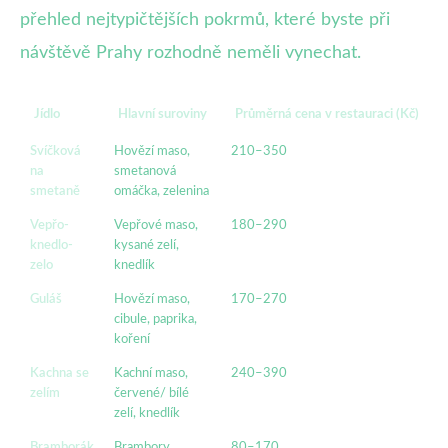
přehled nejtypičtějších pokrmů, které byste při
návštěvě Prahy rozhodně neměli vynechat.
Jídlo
Hlavní suroviny
Průměrná cena v restauraci (Kč)
Svíčková
Hovězí maso,
210–350
na
smetanová
smetaně
omáčka, zelenina
Vepřo-
Vepřové maso,
180–290
knedlo-
kysané zelí,
zelo
knedlík
Guláš
Hovězí maso,
170–270
cibule, paprika,
koření
Kachna se
Kachní maso,
240–390
zelím
červené/ bílé
zelí, knedlík
Bramborák
Brambory,
80–170