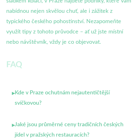
sladkém koláči, v Praze najdete podniky, které vám
nabídnou nejen skvělou chuť, ale i zážitek z
typického českého pohostinství. Nezapomeňte
využít tipy z tohoto průvodce – ať už jste místní
nebo návštěvník, vždy je co objevovat.
FAQ
Kde v Praze ochutnám nejautentičtější
▸
svíčkovou?
Jaké jsou průměrné ceny tradičních českých
▸
jídel v pražských restauracích?