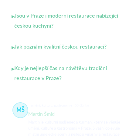
Jsou v Praze i moderní restaurace nabízející
▸
českou kuchyni?
Jak poznám kvalitní českou restauraci?
▸
Kdy je nejlepší čas na návštěvu tradiční
▸
restaurace v Praze?
umění, kultura, gastronomie
55 článků
MŠ
Martin Šmíd
Martin je kulturní nadšenec a gurmán, který se věnuje
umění, kultuře a gastronomii v Praze. S vášní objevuje
místní umělecké scény a nejlepší vinárny a restaurace