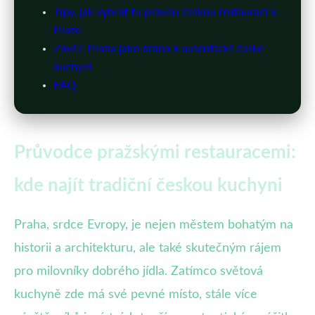
Tipy, jak vybrat tu pravou českou restauraci v
Praze
Závěr: Praha jako brána k autentické české
kuchyni
FAQ
Průvodce pražskými restauracemi:
kde najít tradiční českou kuchyni
Praha, srdce Evropy, je nejen městem bohatým na
historii a architekturu, ale také skutečným rájem
pro milovníky dobrého jídla. Zatímco světová
kuchyně zde má své pevné místo, stále více