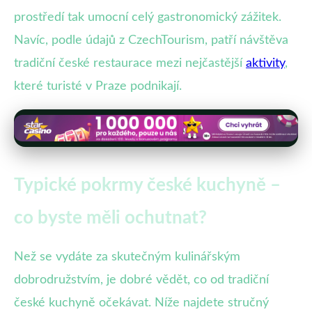
prostředí tak umocní celý gastronomický zážitek.
Navíc, podle údajů z CzechTourism, patří návštěva
tradiční české restaurace mezi nejčastější
aktivity
,
které turisté v Praze podnikají.
Typické pokrmy české kuchyně –
co byste měli ochutnat?
Než se vydáte za skutečným kulinářským
dobrodružstvím, je dobré vědět, co od tradiční
české kuchyně očekávat. Níže najdete stručný