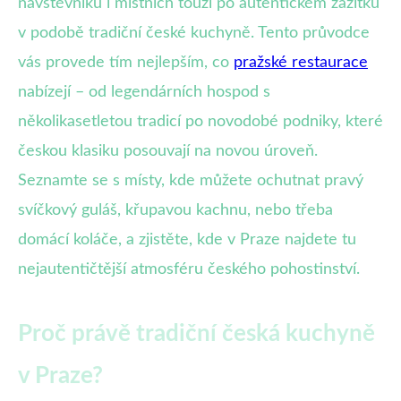
návštěvníků i místních touží po autentickém zážitku
v podobě tradiční české kuchyně. Tento průvodce
vás provede tím nejlepším, co
pražské restaurace
nabízejí – od legendárních hospod s
několikasetletou tradicí po novodobé podniky, které
českou klasiku posouvají na novou úroveň.
Seznamte se s místy, kde můžete ochutnat pravý
svíčkový guláš, křupavou kachnu, nebo třeba
domácí koláče, a zjistěte, kde v Praze najdete tu
nejautentičtější atmosféru českého pohostinství.
Proč právě tradiční česká kuchyně
v Praze?