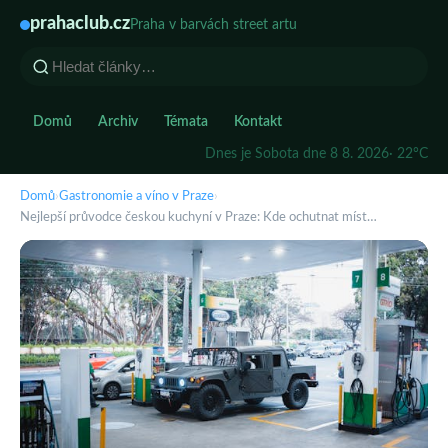
prahaclub.cz
Praha v barvách street artu
Domů
Archiv
Témata
Kontakt
Dnes je Sobota dne 8 8. 2026
· 22°C
Domů
›
Gastronomie a víno v Praze
›
Nejlepší průvodce českou kuchyní v Praze: Kde ochutnat míst…