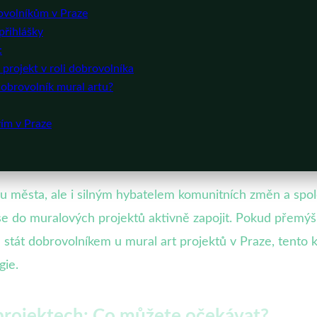
rovolníkům v Praze
přihlášky
:
t projekt v roli dobrovolníka
dobrovolník mural artu?
vím v Praze
u města, ale i silným hybatelem komunitních změn a spol
 se do muralových projektů aktivně zapojit. Pokud přemýš
 stát dobrovolníkem u mural art projektů v Praze, tento
gie.
 projektech: Co můžete očekávat?