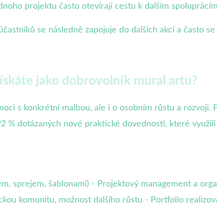
ednoho projektu často otevírají cestu k dalším spoluprácím
astníků se následně zapojuje do dalších akcí a často se st
ískáte jako dobrovolník mural artu?
moci s konkrétní malbou, ale i o osobním růstu a rozvoji
2 % dotázaných nové praktické dovednosti, které využili v
lem, sprejem, šablonami) - Projektový management a org
kou komunitu, možnost dalšího růstu - Portfolio realizov