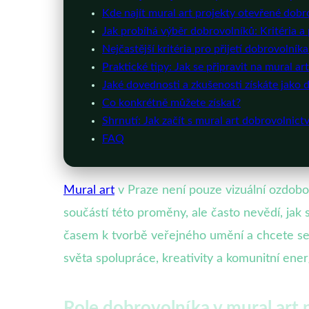
Kde najít mural art projekty otevřené dob
Jak probíhá výběr dobrovolníků: Kritéria a 
Nejčastější kritéria pro přijetí dobrovolníka
Praktické tipy: Jak se připravit na mural ar
Jaké dovednosti a zkušenosti získáte jako 
Co konkrétně můžete získat?
Shrnutí: Jak začít s mural art dobrovolnict
FAQ
Mural art
v Praze není pouze vizuální ozdobo
součástí této proměny, ale často nevědí, jak
časem k tvorbě veřejného umění a chcete se
světa spolupráce, kreativity a komunitní ener
Role dobrovolníka v mural art