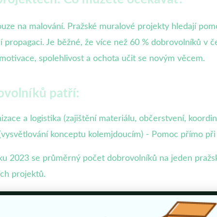
ze na malování. Pražské muralové projekty hledají pomo
ují propagaci. Je běžné, že více než 60 % dobrovolníků v
motivace, spolehlivost a ochota učit se novým věcem.
ovolníků patří:
zace a logistika (zajištění materiálu, občerstvení, koord
í (vysvětlování konceptu kolemjdoucím) - Pomoc přímo př
ku 2023 se průměrný počet dobrovolníků na jeden pražsk
ích projektů.