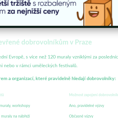
otevřené dobrovolníkům v Praze
ní Evropě, s více než 120 muraly vzniklými za posledních 
i nebo v rámci uměleckých festivalů.
em a organizací, které pravidelně hledají dobrovolníky:
ktů
Možnost zapojení dobrovolní
muraly, workshopy
Ano, pravidelné výzvy
 muraly na nábřeží
Občasné výzvy