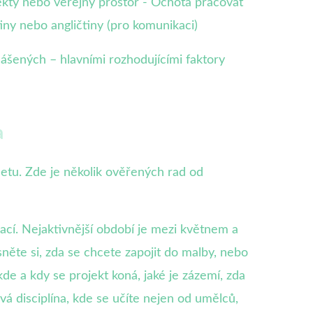
jekty nebo veřejný prostor - Ochota pracovat
iny nebo angličtiny (pro komunikaci)
lášených – hlavními rozhodujícími faktory
a
setu. Zde je několik ověřených rad od
zací. Nejaktivnější období je mezi květnem a
sněte si, zda se chcete zapojit do malby, nebo
kde a kdy se projekt koná, jaké je zázemí, zda
á disciplína, kde se učíte nejen od umělců,