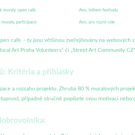
é muraly, open calls
Ano, během festivalu
 muraly, participace
Ano, pro různé role
open calls – ty jsou většinou zveřejňovány na webových st
ral Art Praha Volunteers“ či „Street Art Community CZ“
: Kritéria a přihlášky
anizace a rozsahu projektu. Zhruba 80 % muralových proje
ostupnost, případně stručně popíšete svou motivaci nebo 
 dobrovolníka: