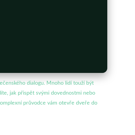
ečenského dialogu. Mnoho lidí touží být
líte, jak přispět svými dovednostmi nebo
 komplexní průvodce vám otevře dveře do