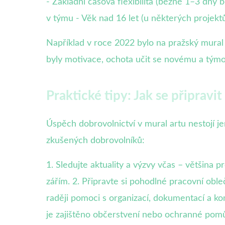
- Základní časová flexibilita (běžně 1–3 dny
v týmu - Věk nad 16 let (u některých projekt
Například v roce 2022 bylo na pražský mural 
byly motivace, ochota učit se novému a tým
Praktické tipy: Jak se připravit
Úspěch dobrovolnictví v mural artu nestojí j
zkušených dobrovolníků:
1. Sledujte aktuality a výzvy včas – většina 
zářím. 2. Připravte si pohodlné pracovní oble
raději pomoci s organizací, dokumentací a kom
je zajištěno občerstvení nebo ochranné pomůc