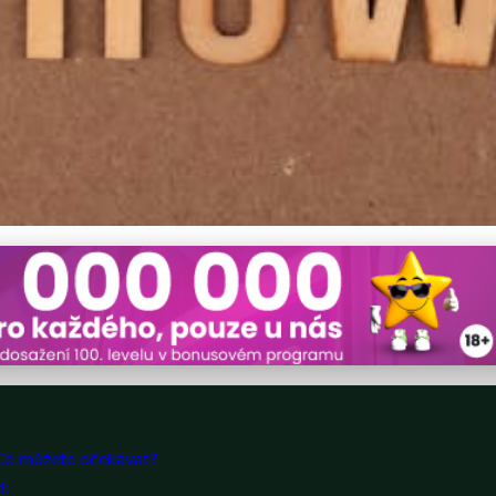
ak se zapojit a co získáte j
 Co můžete očekávat?
í: