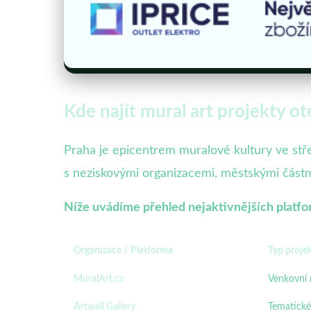
Kde najít mural art projekty 
Praha je epicentrem muralové kultury ve střed
s neziskovými organizacemi, městskými částm
Níže uvádíme přehled nejaktivnějších platfor
Organizace / Platforma
Typ proje
MuralArt.cz
Venkovní 
Artwall Gallery
Tematické