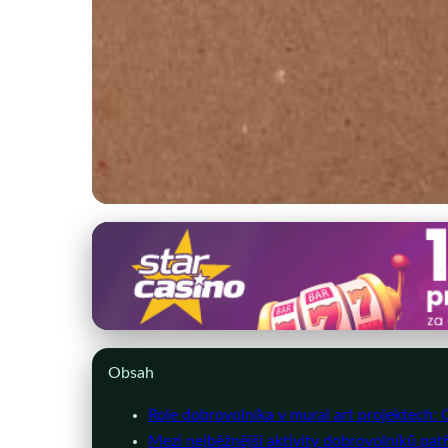
prahaclub.cz
Mural art v Praze: J
6. 4. 2026
· 9 min čtení · Autor: Martin Šmíd
Obsah
Role dobrovolníka v mural art projektech:
Mezi nejběžnější aktivity dobrovolníků patř