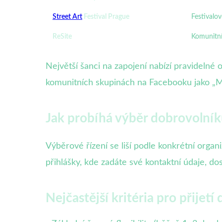
Street Art
Festival Prague
Festivalov
ReSite
Komunitní
Největší šanci na zapojení nabízí pravidelné 
komunitních skupinách na Facebooku jako „Mu
Jak probíhá výběr dobrovolníků
Výběrové řízení se liší podle konkrétní org
přihlášky, kde zadáte své kontaktní údaje, d
Nejčastější kritéria pro přijetí