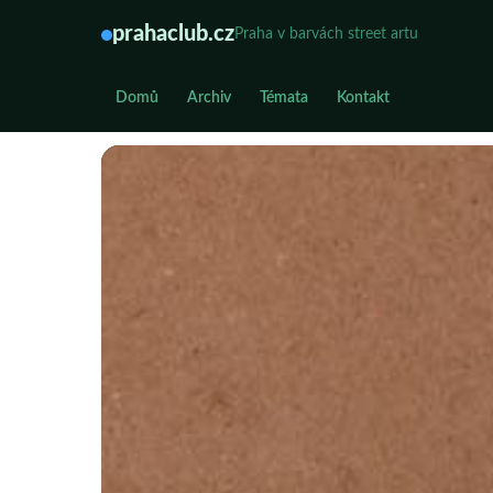
prahaclub.cz
Praha v barvách street artu
Domů
Archiv
Témata
Kontakt