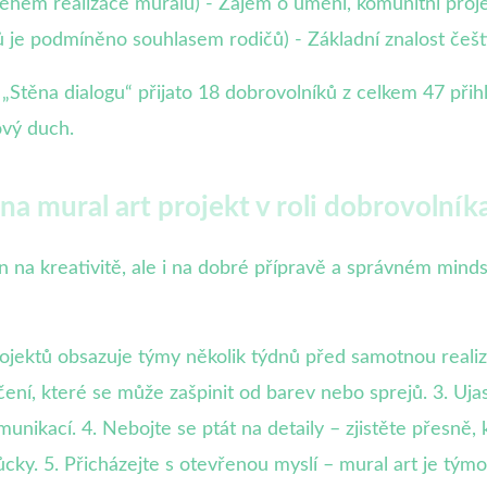
 během realizace muralu) - Zájem o umění, komunitní pro
ů je podmíněno souhlasem rodičů) - Základní znalost češt
„Stěna dialogu“ přijato 18 dobrovolníků z celkem 47 přih
ový duch.
 na mural art projekt v roli dobrovolník
en na kreativitě, ale i na dobré přípravě a správném mind
projektů obsazuje týmy několik týdnů před samotnou reali
čení, které se může zašpinit od barev nebo sprejů. 3. Uja
unikací. 4. Nebojte se ptát na detaily – zjistěte přesně, 
ky. 5. Přicházejte s otevřenou myslí – mural art je týmov