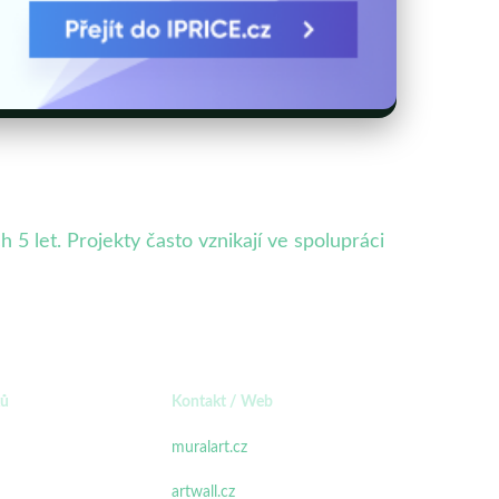
5 let. Projekty často vznikají ve spolupráci
ků
Kontakt / Web
muralart.cz
artwall.cz