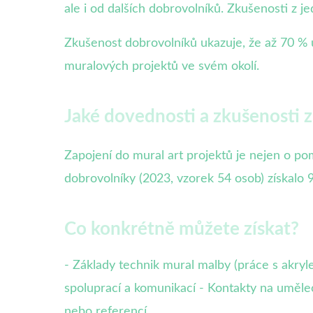
ale i od dalších dobrovolníků. Zkušenosti z j
Zkušenost dobrovolníků ukazuje, že až 70 % úč
muralových projektů ve svém okolí.
Jaké dovednosti a zkušenosti z
Zapojení do mural art projektů je nejen o po
dobrovolníky (2023, vzorek 54 osob) získalo 9
Co konkrétně můžete získat?
- Základy technik mural malby (práce s akry
spoluprací a komunikací - Kontakty na umělec
nebo referencí