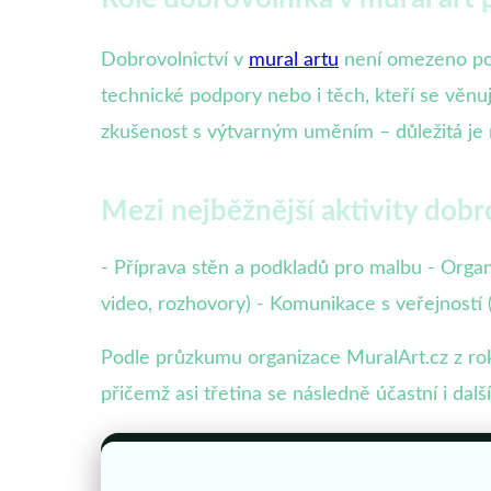
Dobrovolnictví v
mural artu
není omezeno pou
technické podpory nebo i těch, kteří se věn
zkušenost s výtvarným uměním – důležitá je 
Mezi nejběžnější aktivity dobr
- Příprava stěn a podkladů pro malbu - Organi
video, rozhovory) - Komunikace s veřejnost
Podle průzkumu organizace MuralArt.cz z ro
přičemž asi třetina se následně účastní i dalš