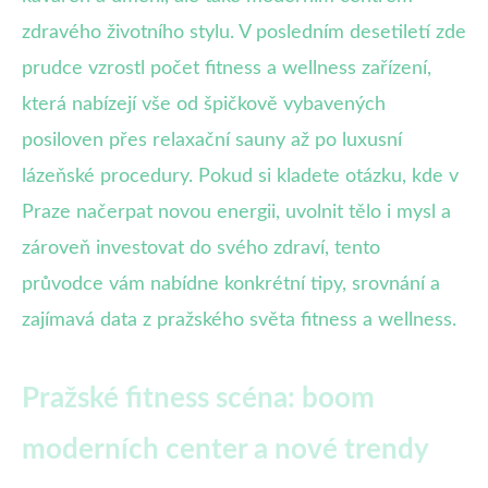
zdravého životního stylu. V posledním desetiletí zde
prudce vzrostl počet fitness a wellness zařízení,
která nabízejí vše od špičkově vybavených
posiloven přes relaxační sauny až po luxusní
lázeňské procedury. Pokud si kladete otázku, kde v
Praze načerpat novou energii, uvolnit tělo i mysl a
zároveň investovat do svého zdraví, tento
průvodce vám nabídne konkrétní tipy, srovnání a
zajímavá data z pražského světa fitness a wellness.
Pražské fitness scéna: boom
moderních center a nové trendy