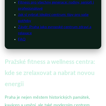
Fitness pro všechny generace: rodiny, senioři i
profesionálové
Jak si vybrat ideální centrum: tipy pro vaše
potřeby
Závěr: Praha jako evropské centrum zdraví a
relaxace
FAQ
Pražské fitness a wellness centra:
kde se zrelaxovat a nabrat novou
energii
Praha je nejen městem historických památek,
kaváren a umění, ale také moderním centrem