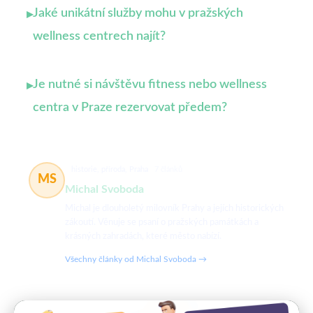
Jaké unikátní služby mohu v pražských
▸
wellness centrech najít?
Je nutné si návštěvu fitness nebo wellness
▸
centra v Praze rezervovat předem?
historie, příroda, Praha
7 článků
MS
Michal Svoboda
Michal je dlouholetý milovník Prahy a jejích historických
zákoutí. Věnuje se psaní o pražských památkách a
krásných zahradách, které město nabízí.
Všechny články od Michal Svoboda →