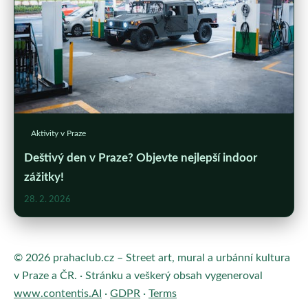
Aktivity v Praze
Deštivý den v Praze? Objevte nejlepší indoor
zážitky!
28. 2. 2026
© 2026 prahaclub.cz – Street art, mural a urbánní kultura
v Praze a ČR. · Stránku a veškerý obsah vygeneroval
www.contentis.AI
·
GDPR
·
Terms