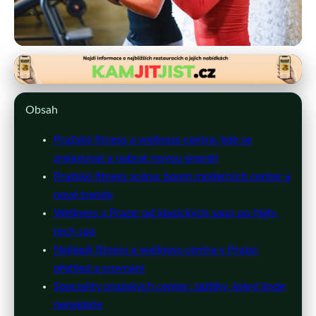
Aktivity v Praze
Pražská Fitness a Wellness
Obsah
Centra: Průvodce Zdravým
Pražské fitness a wellness centra: kde se
Životním Stylem
zrelaxovat a nabrat novou energii
Pražské fitness scéna: boom moderních center a
28. 2. 2026
· 9 min čtení · Autor: Michal Svoboda
nové trendy
Wellness v Praze: od klasických saun po high-
tech spa
Nejlepší fitness a wellness centra v Praze:
přehled a srovnání
Speciality pražských center: zážitky, které jinde
nenajdete