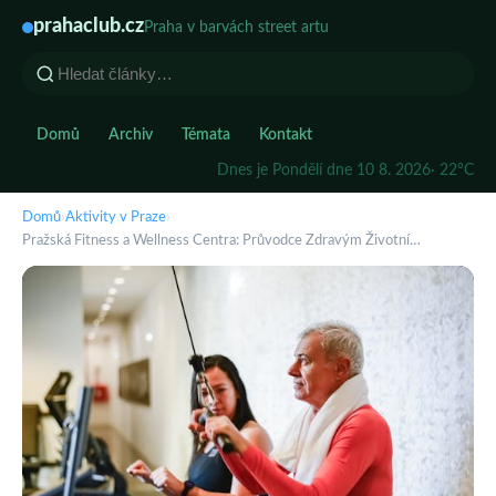
prahaclub.cz
Praha v barvách street artu
Domů
Archiv
Témata
Kontakt
Dnes je Pondělí dne 10 8. 2026
· 22°C
Domů
›
Aktivity v Praze
›
Pražská Fitness a Wellness Centra: Průvodce Zdravým Životní…