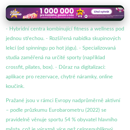
- Hybridní centra kombinující fitness a wellness pod
jednou střechou. - Rozšířená nabídka skupinových
lekcí (od spinningu po hot jógu). - Specializovaná
studia zaměřená na určité sporty (například
crossfit, pilates, box). - Důraz na digitalizaci:
aplikace pro rezervace, chytré náramky, online
koučink.
Pražané jsou v rámci Evropy nadprůměrně aktivní
– podle průzkumu Eurobarometru (2022) se
pravidelně věnuje sportu 54 % obyvatel hlavního
města, což je výrazně více než celorepublikový