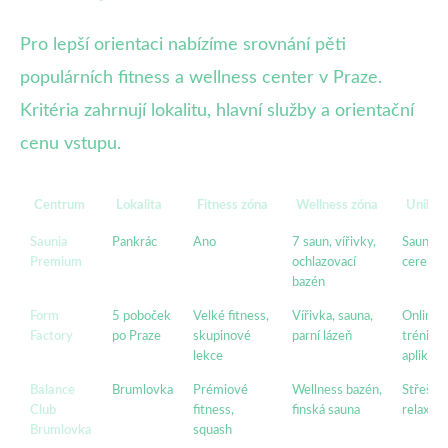
Pro lepší orientaci nabízíme srovnání pěti
populárních fitness a wellness center v Praze.
Kritéria zahrnují lokalitu, hlavní služby a orientační
cenu vstupu.
Centrum
Lokalita
Fitness zóna
Wellness zóna
Unikátn
Saunia
Pankrác
Ano
7 saun, vířivky,
Saunov
Premium
ochlazovací
ceremon
bazén
Form
5 poboček
Velké fitness,
Vířivka, sauna,
Online
Factory
po Praze
skupinové
parní lázeň
trénink
lekce
aplikace
Balance
Brumlovka
Prémiové
Wellness bazén,
Střešní 
Club
fitness,
finská sauna
relax zó
Brumlovka
squash