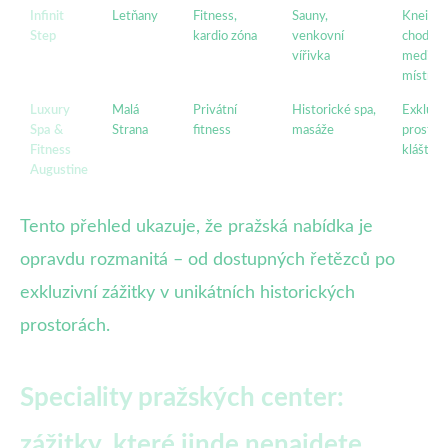
Infinit
Letňany
Fitness,
Sauny,
Kneipp
Step
kardio zóna
venkovní
chodník
vířivka
meditač
místnos
Luxury
Malá
Privátní
Historické spa,
Exkluziv
Spa &
Strana
fitness
masáže
prostřed
Fitness
klášteře
Augustine
Tento přehled ukazuje, že pražská nabídka je
opravdu rozmanitá – od dostupných řetězců po
exkluzivní zážitky v unikátních historických
prostorách.
Speciality pražských center:
zážitky, které jinde nenajdete