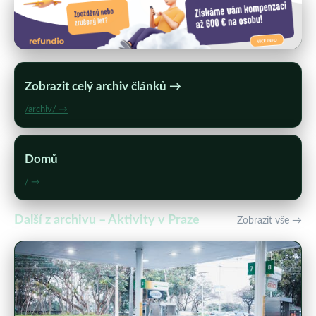
Zobrazit celý archiv článků →
/archiv/ →
Domů
/ →
Další z archivu – Aktivity v Praze
Zobrazit vše →