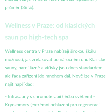
průměr (36 %).
Wellness v Praze: od klasických
saun po high-tech spa
Wellness centra v Praze nabízejí širokou škálu
možností, jak zrelaxovat po náročném dni. Klasické
sauny, parní lázně a vířivky jsou dnes standardem,
ale řada zařízení jde mnohem dál. Nově lze v Praze
najít například:
- Infrasauny s chromoterapií (léčba světlem) -
Kryokomory (extrémní ochlazení pro regeneraci