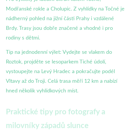
Modřanské rokle a Cholupic. Z vyhlídky na Točné je
nádherný pohled na jižní části Prahy i vzdálené
Brdy. Trasy jsou dobře značené a vhodné i pro
rodiny s dětmi.
Tip na jednodenní výlet: Vydejte se vlakem do
Roztok, projděte se lesoparkem Tiché údolí,
vystoupejte na Levý Hradec a pokračujte podél
Vltavy až do Troji. Celá trasa měří 12 km a nabízí
hned několik vyhlídkových míst.
Praktické tipy pro fotografy a
milovníky západů slunce