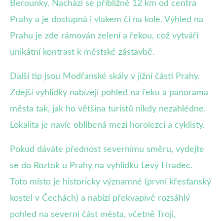
Berounky. Nachází se přibližně 12 km od centra
Prahy a je dostupná i vlakem či na kole. Výhled na
Prahu je zde rámován zelení a řekou, což vytváří
unikátní kontrast k městské zástavbě.
Další tip jsou Modřanské skály v jižní části Prahy.
Zdejší vyhlídky nabízejí pohled na řeku a panorama
města tak, jak ho většina turistů nikdy nezahlédne.
Lokalita je navíc oblíbená mezi horolezci a cyklisty.
Pokud dáváte přednost severnímu směru, vydejte
se do Roztok u Prahy na vyhlídku Levý Hradec.
Toto místo je historicky významné (první křesťanský
kostel v Čechách) a nabízí překvapivě rozsáhlý
pohled na severní část města, včetně Troji,