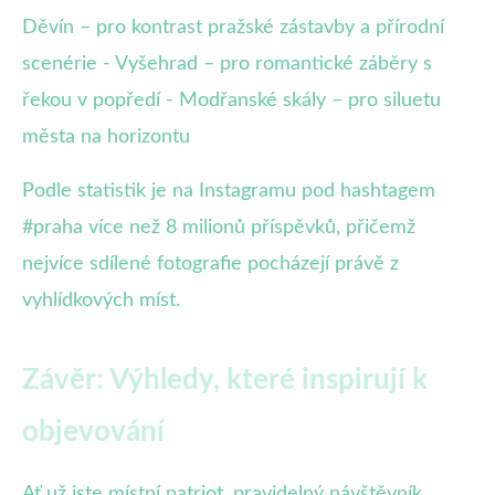
Děvín – pro kontrast pražské zástavby a přírodní
scenérie - Vyšehrad – pro romantické záběry s
řekou v popředí - Modřanské skály – pro siluetu
města na horizontu
Podle statistik je na Instagramu pod hashtagem
#praha více než 8 milionů příspěvků, přičemž
nejvíce sdílené fotografie pocházejí právě z
vyhlídkových míst.
Závěr: Výhledy, které inspirují k
objevování
Ať už jste místní patriot, pravidelný návštěvník