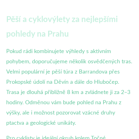
Pěší a cyklovýlety za nejlepšími
pohledy na Prahu
Pokud rádi kombinujete výhledy s aktivním
pohybem, doporučujeme několik osvědčených tras.
Velmi populární je pěší túra z Barrandova přes
Prokopské údolí na Děvín a dále do Hlubočep.
Trasa je dlouhá přibližně 8 km a zvládnete ji za 2–3
hodiny. Odměnou vám bude pohled na Prahu z
výšky, ale i možnost pozorovat vzácné druhy
ptactva a geologické unikáty.
Pro cyklisty je ideální okruh kolem Točné,