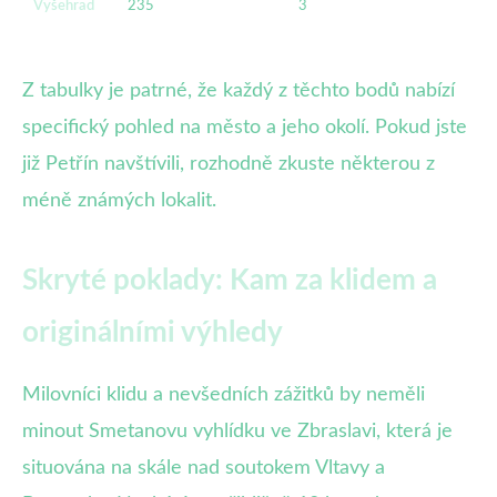
Vyšehrad
235
3
J
V
Z tabulky je patrné, že každý z těchto bodů nabízí
specifický pohled na město a jeho okolí. Pokud jste
již Petřín navštívili, rozhodně zkuste některou z
méně známých lokalit.
Skryté poklady: Kam za klidem a
originálními výhledy
Milovníci klidu a nevšedních zážitků by neměli
minout Smetanovu vyhlídku ve Zbraslavi, která je
situována na skále nad soutokem Vltavy a