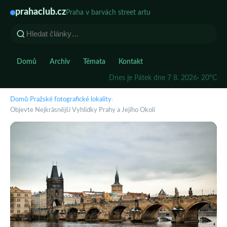
prahaclub.cz
Praha v barvách street artu
Domů
Archiv
Témata
Kontakt
Dnes je Pátek dne 7 8. 2026
· 20°C
Domů
›
Pražské fotografické lokality
›
Objevte Nejkrásnější Vyhlídky Prahy a Jejího Okolí