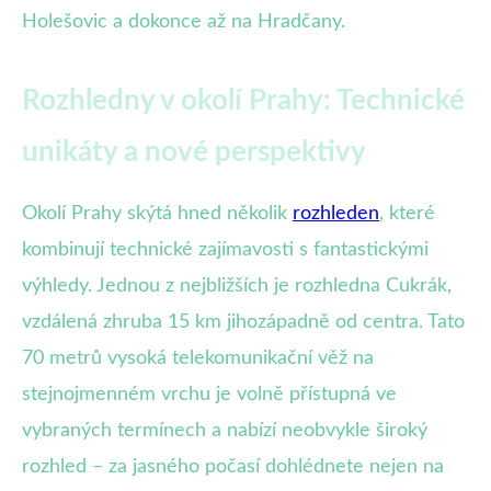
Holešovic a dokonce až na Hradčany.
Rozhledny v okolí Prahy: Technické
unikáty a nové perspektivy
Okolí Prahy skýtá hned několik
rozhleden
, které
kombinují technické zajímavosti s fantastickými
výhledy. Jednou z nejbližších je rozhledna Cukrák,
vzdálená zhruba 15 km jihozápadně od centra. Tato
70 metrů vysoká telekomunikační věž na
stejnojmenném vrchu je volně přístupná ve
vybraných termínech a nabízí neobvykle široký
rozhled – za jasného počasí dohlédnete nejen na