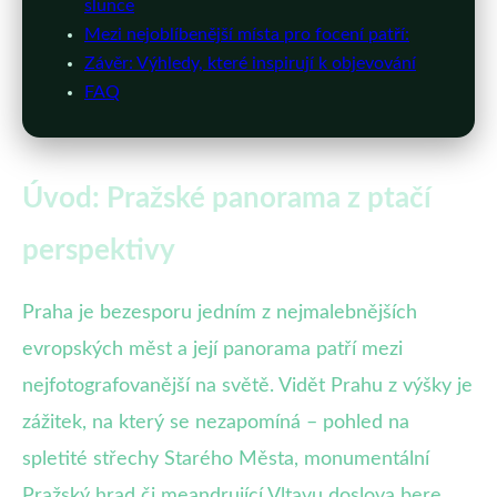
slunce
Mezi nejoblíbenější místa pro focení patří:
Závěr: Výhledy, které inspirují k objevování
FAQ
Úvod: Pražské panorama z ptačí
perspektivy
Praha je bezesporu jedním z nejmalebnějších
evropských měst a její panorama patří mezi
nejfotografovanější na světě. Vidět Prahu z výšky je
zážitek, na který se nezapomíná – pohled na
spletité střechy Starého Města, monumentální
Pražský hrad či meandrující Vltavu doslova bere