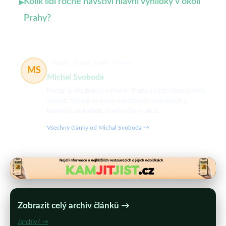
Kolik lidí ročně navštíví hlavní vyhlídky v okolí
▸
Prahy?
historie, příroda, Praha
7 článků
MS
Michal Svoboda
Michal je dlouholetý milovník Prahy a jejích historických
zákoutí. Věnuje se psaní o pražských památkách a
krásných zahradách, které město nabízí.
Všechny články od Michal Svoboda →
Zobrazit celý archiv článků →
/archiv/ →