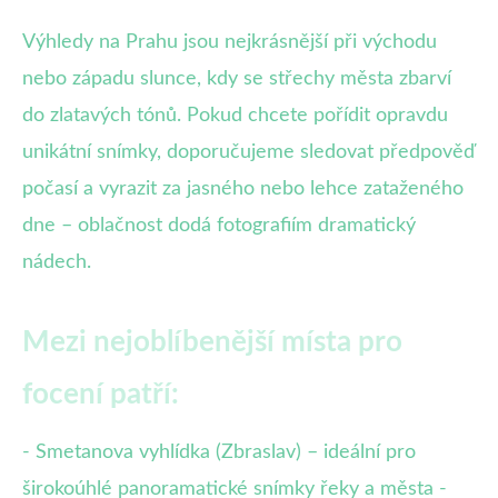
Výhledy na Prahu jsou nejkrásnější při východu
nebo západu slunce, kdy se střechy města zbarví
do zlatavých tónů. Pokud chcete pořídit opravdu
unikátní snímky, doporučujeme sledovat předpověď
počasí a vyrazit za jasného nebo lehce zataženého
dne – oblačnost dodá fotografiím dramatický
nádech.
Mezi nejoblíbenější místa pro
focení patří:
- Smetanova vyhlídka (Zbraslav) – ideální pro
širokoúhlé panoramatické snímky řeky a města -