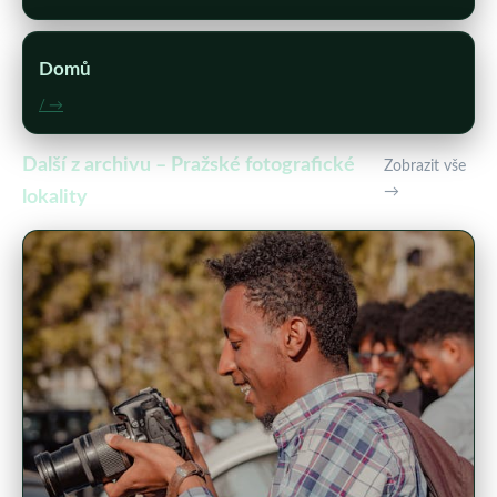
Domů
/ →
Další z archivu – Pražské fotografické
Zobrazit vše
→
lokality